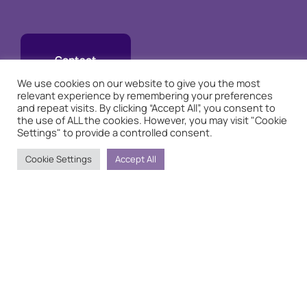
Contact
We use cookies on our website to give you the most
relevant experience by remembering your preferences
and repeat visits. By clicking “Accept All”, you consent to
the use of ALL the cookies. However, you may visit "Cookie
Settings" to provide a controlled consent.
Cookie Settings
Accept All
Pagini
Servicii
Ateliere
Abordări în terapie
Povestea mea
Contact
Despre
Ofer ședințe de psihoterapie pentru echilibrul tău
emoțional printr-o abordare psihodinamică