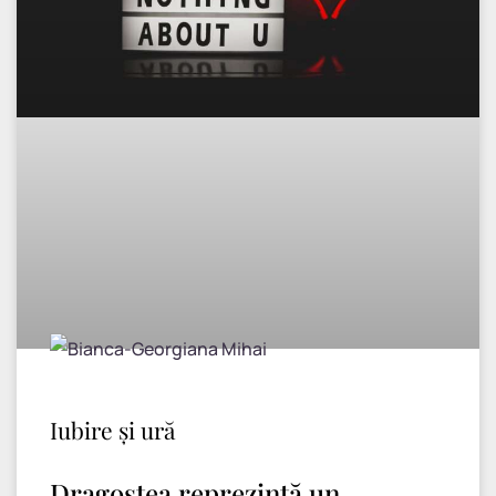
Iubire și ură
Dragostea reprezintă un