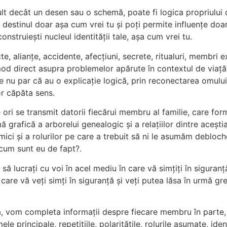
lt decât un desen sau o schemă, poate fi logica propriului d
ura destinul doar așa cum vrei tu și poți permite influențe do
construiești nucleul identității tale, așa cum vrei tu.
 alianțe, accidente, afecțiuni, secrete, ritualuri, membri ex
mod direct asupra problemelor apărute în contextul de viață
 nu par că au o explicație logică, prin reconectarea omulu
or căpăta sens.
 ori se transmit datorii fiecărui membru al familie, care fo
 grafică a arborelui genealogic și a relațiilor dintre acești
mici și a rolurilor pe care a trebuit să ni le asumăm debloc
 cum sunt eu de fapt?.
 lucrați cu voi în acel mediu în care vă simțiți în siguranță
 care vă veți simți în siguranță și veți putea lăsa în urmă gre
a, vom completa informații despre fiecare membru în parte
 principale, repetițiile, polaritățile, rolurile asumate, ident