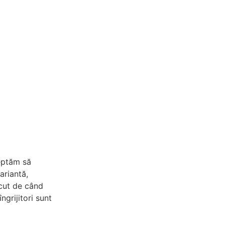
teptăm să
ariantă,
ecut de când
ngrijitori sunt