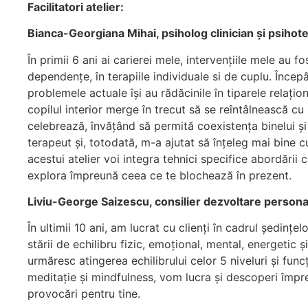
Facilitatori atelier:
Bianca-Georgiana Mihai, psiholog clinician și psihot
În primii 6 ani ai carierei mele, intervențiile mele au 
dependențe, în terapiile individuale si de cuplu. Înce
problemele actuale își au rădăcinile în tiparele relațion
copilul interior merge în trecut să se reîntâlnească cu 
celebrează, învățând să permită coexistența binelui și
terapeut și, totodată, m-a ajutat să înțeleg mai bine c
acestui atelier voi integra tehnici specifice abordării
explora împreună ceea ce te blochează în prezent.
Liviu-George Saizescu, consilier dezvoltare persona
În ultimii 10 ani, am lucrat cu clienți în cadrul ședințe
stării de echilibru fizic, emoțional, mental, energetic 
urmăresc atingerea echilibrului celor 5 niveluri și fun
meditație și mindfulness, vom lucra și descoperi împreu
provocări pentru tine.