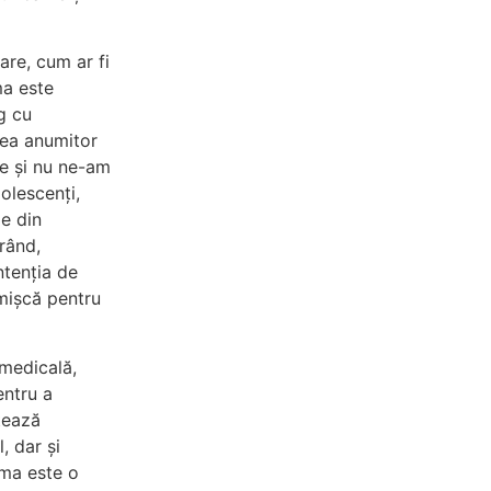
are, cum ar fi
ma este
g cu
area anumitor
ne și nu ne-am
dolescenți,
le din
 rând,
ntenția de
 mișcă pentru
 medicală,
entru a
itează
, dar și
ama este o