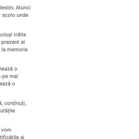
estin. Atunci
ar acolo unde
cluși trăite
 prezent al
i la memoria
rmează o
a pe mai
hează o
, conținuți,
utățile
, vom
ificările și