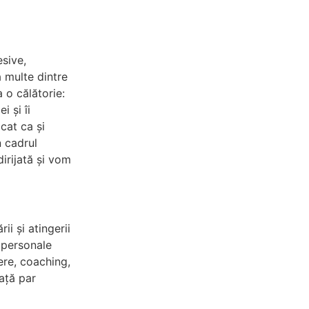
esive,
ă multe dintre
a o călătorie:
i și îi
cat ca și
n cadrul
dirijată și vom
ii și atingerii
i personale
ere, coaching,
față par