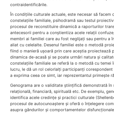
contraidentificările.
În condițiile culturale actuale, este necesar să facem 
constelațiile familiale, psihodramă sau testul proiec
procesul de reconstituire dinamică a raporturilor trans
antecesorii pentru a conștientiza acele relații confuze,
membri ai familiei care au fost neglijați sau pentru a
aliat cu celelalte. Desenul familiei este o metodă proie
fiind o manieră ușoară prin care aceștia proiectează pr
dinamica de-acasă și se poate urmări natura și calitatea
constelațiile familiale se referă la o metodă cu temei 
lucru, le dă un rol celorlalți participanți corespondent 
a exprima ceea ce simt, iar reprezentantul primește răs
Genograma are o validitate științifică demonstrată în s
relațională, financiară, spirituală etc. De exemplu, ge
identifica acele credințe și practici culturale (Shellen
procesul de autocunoaștere și oferă o înțelegere compre
asupra gândurilor și comportamentelor disfuncționale (