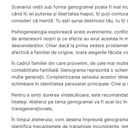
Scenariul vieții sub forma genogramei poate fi mai mu
când îți iei puterea și libertatea înapoi, îți poți cont
consideri că merită. Tu ești sursa destinului tău, tu îți 
Psihogenealogia explorează acele evenimente, conflicte,
de antecesorii noștri și ce efecte au avut acestea în 
descendenților. Chiar dacă la prima vedere problemele
afectivă a familiei de origine, toate alegerile făcute v
În cadrul familiei din care provenim, de cele mai multe
contabilitate familială. Genograma reprezintă o schemă
multe generații. Conștientizarea sensului acestor dina
schimbare în identitatea persoanei principale: Cine și
Pentru a simți durerea vindecătoare, este recomandat să
înțeleși. Atelierul pe tema genogramei va fi acel loc în
transgeneraționale,
În timpul atelierului, vom desena împreună genogram
identifica mecanismele de transmisie inconștiente, temele