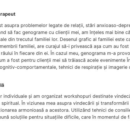
erapeut
fost asupra problemelor legate de relații, stări anxioaso-depr
pând să fac genograme cu clienții mei, am înțeles mai bine c
ale din trecutul familiei lor. Desenul grafic al familiei este c
membrii familiei, are curajul să-i privească așa cum au fost e
 răului în fiecare din ei. În cazul meu, genograma m-a provo
um a fost pentru clienții mei să trăiască acele evenimente Î
 cognitiv-comportamentale, tehnici de respirație și imagerie 
lă
lor individuale și am organizat workshopuri destinate vindecăr
și spiritual. În viziunea mea asupra vindecării și transformări
cționarea armonioasă a acestora. Utilizând tehnici de consili
nă soluțiile pentru situațiile dificile, care în momentul de 