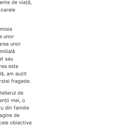
ente de viață,
toarele
smisia
sa unor
uarea unor
milială
at sau
rea este
ldă, am auzit
rstei fragede.
telierul de
nții mei, o
u din familie
magine de
cele obiective