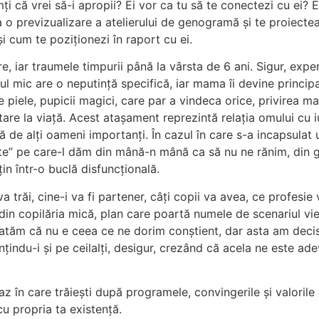
mți că vrei să-i apropii? Ei vor ca tu să te conectezi cu ei? 
a o previzualizare a atelierului de genogramă și te proiectea
 și cum te poziționezi în raport cu ei.
e, iar traumele timpurii până la vârsta de 6 ani. Sigur, expe
ul mic are o neputință specifică, iar mama îi devine princip
 pe piele, pupicii magici, care par a vindeca orice, privirea m
are la viață. Acest atașament reprezintă relația omului cu i
ață de alți oameni importanți. În cazul în care s-a incapsula
inte” pe care-l dăm din mână-n mână ca să nu ne rănim, din g
in într-o buclă disfuncțională.
trăi, cine-i va fi partener, câți copii va avea, ce profesie
 din copilăria mică, plan care poartă numele de scenariul vieț
tatăm că nu e ceea ce ne dorim conștient, dar asta am decis
țindu-i și pe ceilalți, desigur, crezând că acela ne este ade
caz în care trăiești după programele, convingerile și valorile 
 cu propria ta existență.