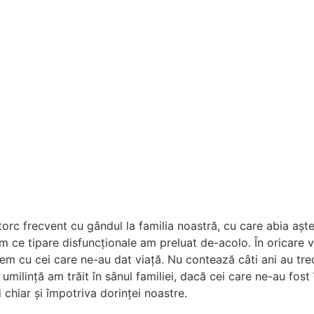
întorc frecvent cu gândul la familia noastră, cu care abia aș
 ce tipare disfuncționale am preluat de-acolo. În oricare v
em cu cei care ne-au dat viață. Nu contează câti ani au tr
milință am trăit în sânul familiei, dacă cei care ne-au fost î
hiar și împotriva dorinței noastre.