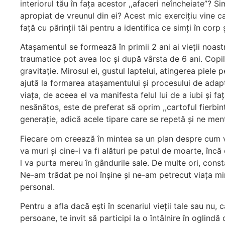
interiorul tău în fața acestor ,,afaceri neîncheiate”? Si
apropiat de vreunul din ei? Acest mic exercițiu vine c
față cu părinții tăi pentru a identifica ce simți în corp
Atașamentul se formează în primii 2 ani ai vieții noastr
traumatice pot avea loc și după vârsta de 6 ani. Copil
gravitație. Mirosul ei, gustul laptelui, atingerea piele
ajută la formarea atașamentului și procesului de adapt
viața, de aceea el va manifesta felul lui de a iubi și f
nesănătos, este de preferat să oprim ,,cartoful fierb
generație, adică acele tipare care se repetă și ne menț
Fiecare om creează în mintea sa un plan despre cum va 
va muri și cine-i va fi alături pe patul de moarte, încă
l va purta mereu în gândurile sale. De multe ori, cons
Ne-am trădat pe noi înșine și ne-am petrecut viața min
personal.
Pentru a afla dacă ești în scenariul vieții tale sau nu, 
persoane, te invit să participi la o întâlnire în oglindă