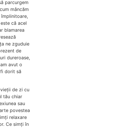
m să parcurgem
ăm cum mâncăm
 împlinitoare,
 este că acel
iar blamarea
gresează
nța ne zguduie
prezent de
uri dureroase,
e am avut o
i dorit să
vieții de zi cu
l tău chiar
nexiunea sau
parte povestea
imți relaxare
r. Ce simți în