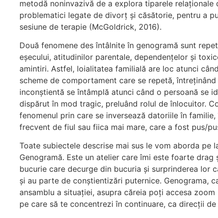
metodă noninvazivă de a explora tiparele relaționale d
problematici legate de divorț și căsătorie, pentru a p
sesiune de terapie (McGoldrick, 2016).
Două fenomene des întâlnite în genogramă sunt repetițiil
eșecului, atitudinilor parentale, dependențelor și toxi
amintiri. Astfel, loialitatea familială are loc atunci 
scheme de comportament care se repetă, întreținând ac
inconștientă se întâmplă atunci când o persoană se id
dispărut în mod tragic, preluând rolul de înlocuitor.
fenomenul prin care se inversează datoriile în familie, î
frecvent de fiul sau fiica mai mare, care a fost pus/pus
Toate subiectele descrise mai sus le vom aborda pe lar
Genogramă. Este un atelier care îmi este foarte drag 
bucurie care decurge din bucuria și surprinderea lor
și au parte de conștientizări puternice. Genograma, ca
ansamblu a situației, asupra căreia poți accesa zoom i
pe care să te concentrezi în continuare, ca direcții de 