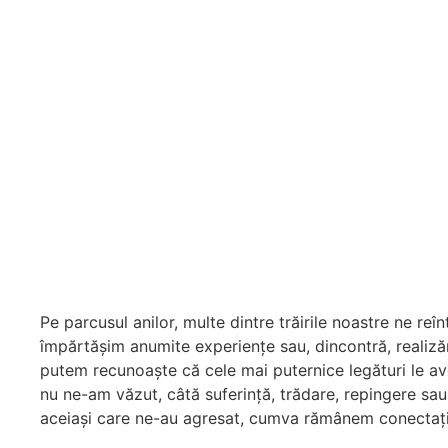
Pe parcusul anilor, multe dintre trăirile noastre ne re
împărtășim anumite experiențe sau, dincontră, realizăm
putem recunoaște că cele mai puternice legături le av
nu ne-am văzut, câtă suferință, trădare, repingere sau u
aceiași care ne-au agresat, cumva rămânem conectați c