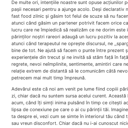
De multe ori, intențiile noastre sunt opuse acțiunilo
pașii necesari pentru a ajunge acolo. Deși declarati
fast food zilnic și găsim tot felul de scuze să nu face
atunci când găsim un partener potrivit facem orice ca
lucru care ne împiedică să realizăm ce ne dorim este in
părinților noștri rareori adaugă un lucru pozitiv la a
atunci când terapeutul ne oprește discursul, ne ,,spar
bine de tot. Ne ajută să facem o punte între prezent 
experiențele din trecut și ne invită să stăm față în f
regrete, nevoi neîmplinite, sentimente, amintiri care n
relație extrem de distantă să le comunicăm câtă nevoi
petrecem mai mult timp împreună.
Adevărul este că noi am venit pe lume fiind copiii părinț
zi, chiar dacă nu suntem sursa acelui curent. Această lic
acum, când îți simți inima pulsând în timp ce citești 
lipsa de conexiune pe care o ai cu părinții tăi. Imagi
ta despre ei, vezi cum se simte în interiorul tău când 
sau vreun disconfort. Chiar dacă nu i-ai cunoscut nicio