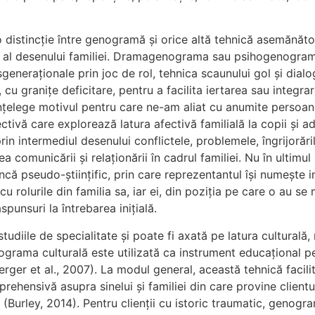
o distincție între genogramă și orice altă tehnică asemănăto
tiv al desenului familiei. Dramagenograma sau psihogenogra
generaționale prin joc de rol, tehnica scaunului gol și dialo
 cu granițe deficitare, pentru a facilita iertarea sau integr
 înțelege motivul pentru care ne-am aliat cu anumite persoa
ctivă care explorează latura afectivă familială la copii și a
in intermediul desenului conflictele, problemele, îngrijorări
 comunicării și relaționării în cadrul familiei. Nu în ultimul
încă pseudo-științific, prin care reprezentantul își numește i
cu rolurile din familia sa, iar ei, din poziția pe care o au se
punsuri la întrebarea inițială.
tudiile de specialitate și poate fi axată pe latura culturală,
nograma culturală este utilizată ca instrument educațional p
berger et al., 2007). La modul general, această tehnică facil
hensivă asupra sinelui și familiei din care provine clientul
Burley, 2014). Pentru clienții cu istoric traumatic, genogr