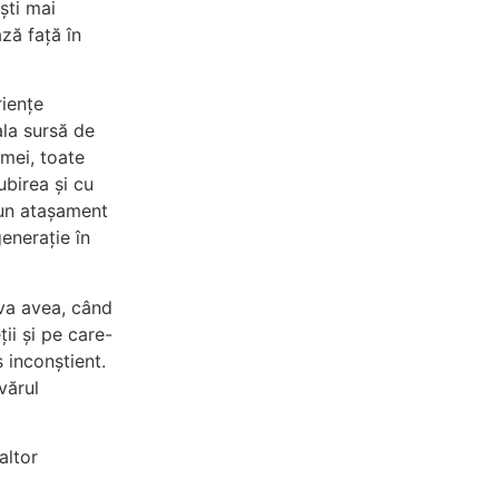
Ești mai
ză față în
riențe
ala sursă de
amei, toate
ubirea și cu
t un atașament
enerație în
 va avea, când
ii și pe care-
 inconștient.
vărul
altor