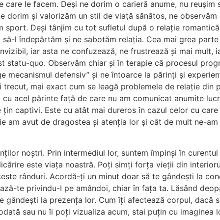
r pe care le facem. Deși ne dorim o carieră anume, nu reuși
v ne dorim și valorizăm un stil de viață sănătos, ne observ
m sport. Deși tânjim cu tot sufletul după o relație romantică
 să-l îndepărtăm și ne sabotăm relația. Cea mai grea parte
vizibil, iar asta ne confuzează, ne frustrează și mai mult, 
cest statu-quo. Observăm chiar și în terapie că procesul pro
ge mecanismul defensiv” și ne întoarce la părinți și experie
și trecut, mai exact cum se leagă problemele de relație din 
ață cu acel părinte față de care nu am comunicat anumite lucr
e țin captivi. Este cu atât mai dureros în cazul celor cu car
e am avut de dragostea și atenția lor și cât de mult ne-am f
ilor noștri. Prin intermediul lor, suntem împinși în curentul 
ărire este viața noastră. Poți simți forța vieții din interioru
aceste rânduri. Acordă-ți un minut doar să te gândești la co
nează-te privindu-I pe amândoi, chiar în fața ta. Lăsând deo
te gândești la prezența lor. Cum îți afectează corpul, dacă s
dată sau nu îi poți vizualiza acum, stai puțin cu imaginea lo