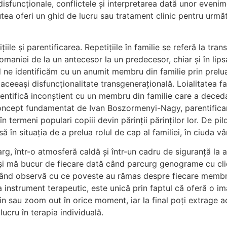
isfuncționale, conflictele și interpretarea dată unor evenim
utea oferi un ghid de lucru sau tratament clinic pentru urmă
e și parentificarea. Repetițiile în familie se referă la tran
comaniei de la un antecesor la un predecesor, chiar și în lip
când ne identificăm cu un anumit membru din familie prin prel
eeași disfuncționalitate transgenerațională. Loialitatea fa
entifică inconștient cu un membru din familie care a deced
 Concept fundamentat de Ivan Boszormenyi-Nagy, parentifica
n termeni populari copiii devin părinții părinților lor. De pi
ă în situația de a prelua rolul de cap al familiei, în ciuda vâ
g, într-o atmosferă caldă și într-un cadru de siguranță la a
și mă bucur de fiecare dată când parcurg genograme cu clie
 când observă cu ce poveste au rămas despre fiecare membr
 instrument terapeutic, este unică prin faptul că oferă o i
n sau zoom out în orice moment, iar la final poți extrage a
lucru în terapia individuală.