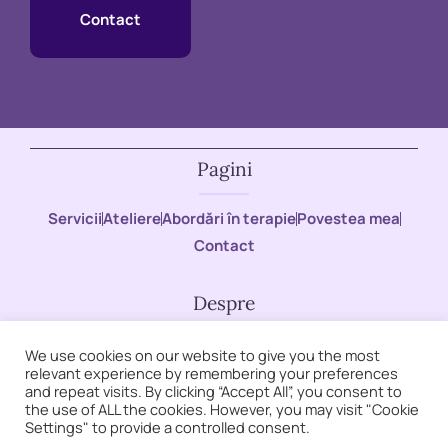
Contact
Pagini
Servicii
Ateliere
Abordări în terapie
Povestea mea
Contact
Despre
Ofer ședințe de psihoterapie pentru echilibrul tău
We use cookies on our website to give you the most
relevant experience by remembering your preferences
emoțional printr-o abordare psihodinamică
and repeat visits. By clicking “Accept All”, you consent to
the use of ALL the cookies. However, you may visit "Cookie
Settings" to provide a controlled consent.
Reguli de conduită