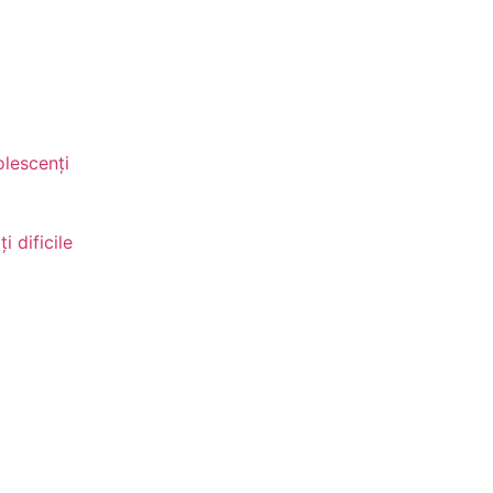
olescenți
i dificile