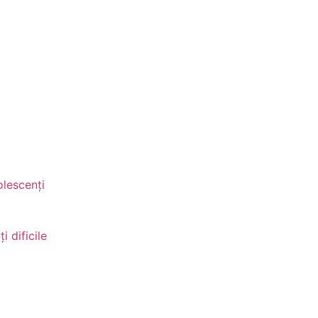
olescenți
i dificile