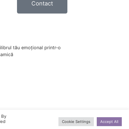
Contact
librul tău emoțional printr-o
namică
. By
led
Cookie Settings
Accept All