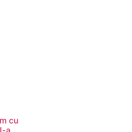
ăm cu
II-a