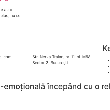
re au o
deloc, nu se
K
ai.com
Str. Nerva Traian, nr. 11, bl. M68,
Sector 3, București
o-emoțională începând cu o rel