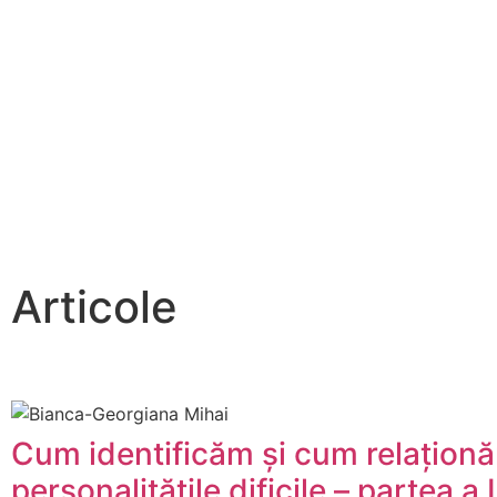
Articole
Cum identificăm și cum relațion
personalitățile dificile – partea a 