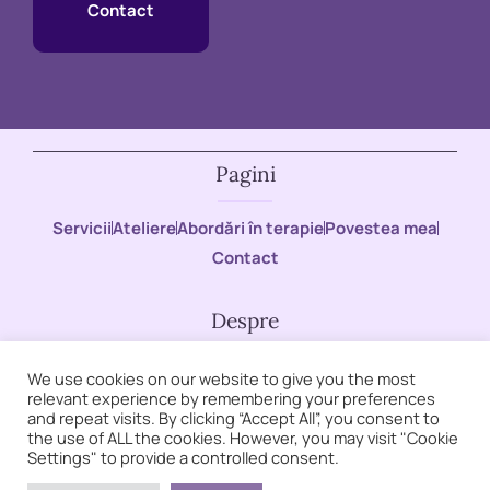
Contact
Pagini
Servicii
Ateliere
Abordări în terapie
Povestea mea
Contact
Despre
Ofer ședințe de psihoterapie pentru echilibrul tău
We use cookies on our website to give you the most
relevant experience by remembering your preferences
emoțional printr-o abordare psihodinamică
and repeat visits. By clicking “Accept All”, you consent to
the use of ALL the cookies. However, you may visit "Cookie
Settings" to provide a controlled consent.
Reguli de conduită